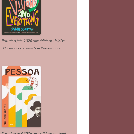
Parution juin 2026 aux éditions Héloïse
d'Ormesson
.
Traduction Vanina Géré
.
Parution mai 2026 aux éditions du Seuil.