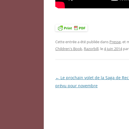
Cette entrée a été publiée dans
Presse
, et
Children's Book
,
Razorbill
, le
4 juin 2014
pa
←
Le prochain volet de la Saga de Rec
Navigation
prévu pour novembre
des
articles