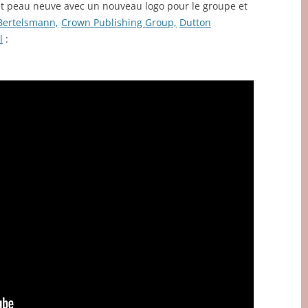
t peau neuve avec un nouveau logo pour le groupe et
Bertelsmann,
Crown Publishing Group,
Dutton
l
: