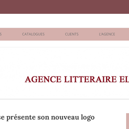
iane Benisti
S
CATALOGUES
CLIENTS
L’AGENCE
BOLOGNA 2026
ÉDITEURS
LONDON 2026
AGENTS
 BOOKS
ARCHIVES
R BOOKS
 GRADE
ADULT
 présente son nouveau logo