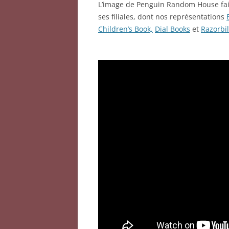
L’image de Penguin Random House fai
ses filiales, dont nos représentations
Children’s Book,
Dial Books
et
Razorbil
___________