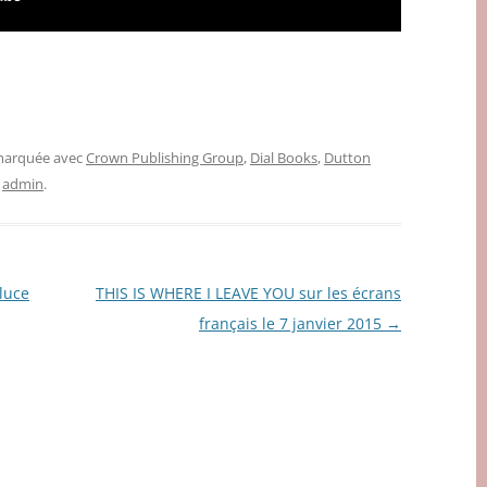
 marquée avec
Crown Publishing Group
,
Dial Books
,
Dutton
r
admin
.
luce
THIS IS WHERE I LEAVE YOU sur les écrans
français le 7 janvier 2015
→