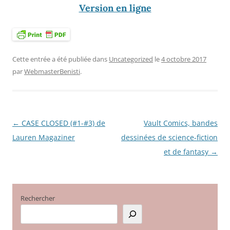
Version en ligne
Cette entrée a été publiée dans
Uncategorized
le
4 octobre 2017
par
WebmasterBenisti
.
←
CASE CLOSED (#1-#3) de
Vault Comics, bandes
Navigation
Lauren Magaziner
dessinées de science-fiction
des
et de fantasy
→
articles
Rechercher