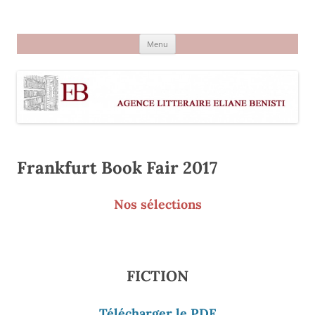
Aller
au
Agence littéraire Eliane Benisti
contenu
Menu
Frankfurt Book Fair 2017
Nos sélections
FICTION
Télécharger le PDF