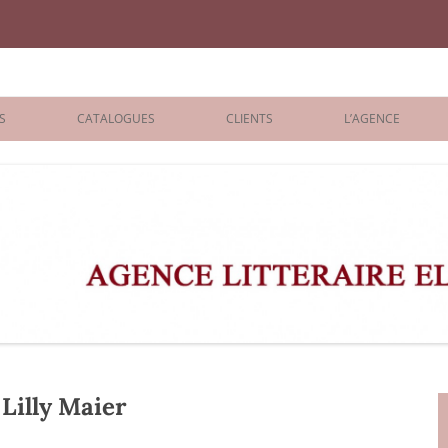
iane Benisti
S
CATALOGUES
CLIENTS
L’AGENCE
BOLOGNA 2026
ÉDITEURS
LONDON 2026
AGENTS
 BOOKS
ARCHIVES
R BOOKS
 GRADE
ADULT
illy Maier