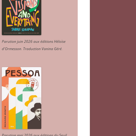
Parution juin 2026 aux éditions Héloïse
d'Ormesson
.
Traduction Vanina Géré
.
Parution mai 2026 aux éditions du Seuil.