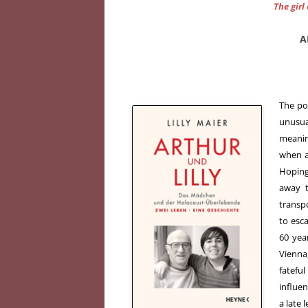
The girl
A
The po
unusua
meanin
when at
Hoping
away t
transp
to esc
60 year
Vienna
fatefu
influen
a late 