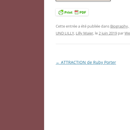
Cette entrée a été publiée dans
Biography
,
UND LILLY
,
Lilly Maier
, le
2 juin 2019
par
We
←
ATTRACTION de Ruby Porter
Navigation
des
articles