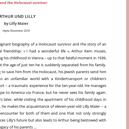
 and the Holocaust survivor
RTHUR UND LILLY
by Lilly Maier
Heyne
, November 2018
ignant biography of a Holocaust survivor and the story of an
l friendship:
« I had a wonderful life », Arthur Kern muses,
g his childhood in Vienna – up to that fateful moment in 1939,
 the age of just ten he is suddenly separated from his family.
 to save him from the Holocaust, his Jewish parents send him
o an unfamiliar world with a Kindertransport or children’s
ort – a traumatic experience for the ten-year-old. He manages
ape to America via France, but he never sees his family again.
s later, while visiting the apartment of his childhood days in
, he makes the acquaintance of eleven-year-old Lilly Maier – a
l encounter for both of them and one that not only strongly
ces Lilly’s future but also leads to Arthur being bestowed with
legacy of his parents …