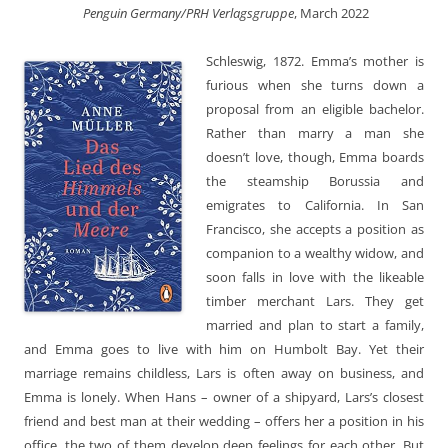
‎ Penguin Germany/PRH Verlagsgruppe
, March 2022
Schleswig, 1872. Emma’s mother is
furious when she turns down a
proposal from an eligible bachelor.
Rather than marry a man she
doesn’t love, though, Emma boards
the steamship Borussia and
emigrates to California. In San
Francisco, she accepts a position as
companion to a wealthy widow, and
soon falls in love with the likeable
timber merchant Lars. They get
married and plan to start a family,
and Emma goes to live with him on Humbolt Bay. Yet their
marriage remains childless, Lars is often away on business, and
Emma is lonely. When Hans – owner of a shipyard, Lars’s closest
friend and best man at their wedding – offers her a position in his
office, the two of them develop deep feelings for each other. But