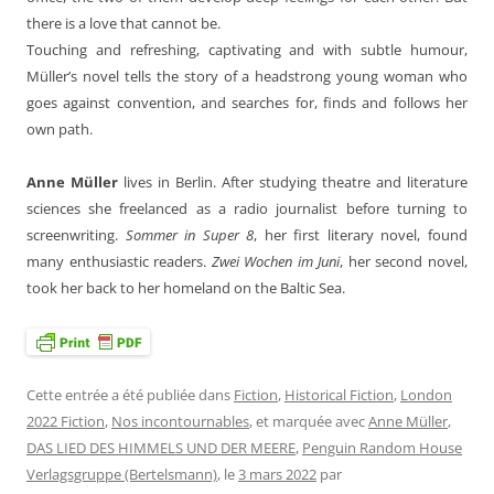
there is a love that cannot be.
Touching and refreshing, captivating and with subtle humour,
Müller’s novel tells the story of a headstrong young woman who
goes against convention, and searches for, finds and follows her
own path.
Anne Müller
lives in Berlin. After studying theatre and literature
sciences she freelanced as a radio journalist before turning to
screenwriting.
Sommer in Super 8
, her first literary novel, found
many enthusiastic readers.
Zwei Wochen im
Juni
, her second novel,
took her back to her homeland on the Baltic Sea.
Cette entrée a été publiée dans
Fiction
,
Historical Fiction
,
London
2022 Fiction
,
Nos incontournables
, et marquée avec
Anne Müller
,
DAS LIED DES HIMMELS UND DER MEERE
,
Penguin Random House
Verlagsgruppe (Bertelsmann)
, le
3 mars 2022
par