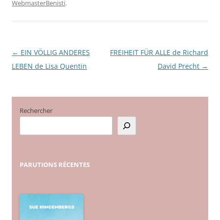
WebmasterBenisti
.
←
EIN VÖLLIG ANDERES
FREIHEIT FÜR ALLE de Richard
Navigation
LEBEN de Lisa Quentin
David Precht
→
des
articles
Rechercher
PARUTIONS
RÉCENTES